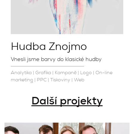
Hudba Znojmo
Vnesli jsme barvy do klasické hudby
Analytika
|
Grafika
|
Kampaně
|
Logo
|
On-line
marketing
|
PPC
|
Tiskoviny
|
Web
Další projekty