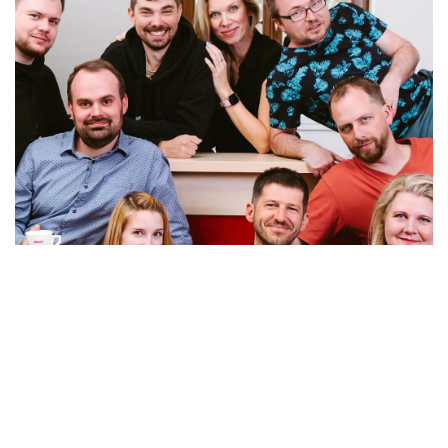
Kdo jsme?
Atlantic!
Jsme různí lidé s různými zájmy a všichni
dohromady tvoříme Atlantic. Máme zkušenosti,