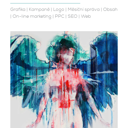
Grafika
|
Kampaně
|
Logo
|
Měsíční správa
|
Obsah
|
On-line marketing
|
PPC
|
SEO
|
Web