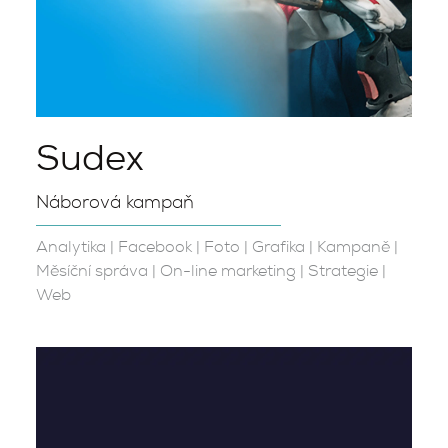
Sudex
Náborová kampaň
Analytika
|
Facebook
|
Foto
|
Grafika
|
Kampaně
|
Měsíční správa
|
On-line marketing
|
Strategie
|
Web