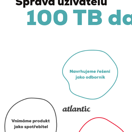
Správa uživatelů
100 TB d