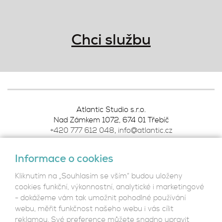
Chci službu
Atlantic Studio s.r.o.
Nad Zámkem 1072, 674 01 Třebíč
+420 777 612 048
,
info@atlantic.cz
Informace o cookies
Podmínky ochrany osobních údajů
Kliknutím na „Souhlasím se vším“ budou uloženy
cookies funkční, výkonnostní, analytické i marketingové
- dokážeme vám tak umožnit pohodlné používání
webu, měřit funkčnost našeho webu i vás cílit
Reference
reklamou. Své preference můžete snadno upravit