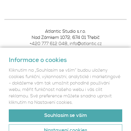
Atlantic Studio s.r.o.
Nad Zámkem 1072, 674 01 Třebíč
+420 777 612 048
,
info@atlantic.cz
Informace o cookies
Podmínky ochrany osobních údajů
Kliknutím na „Souhlasím se vším“ budou uloženy
cookies funkční, výkonnostní, analytické i marketingové
- dokážeme vám tak umožnit pohodlné používání
webu, měřit funkčnost našeho webu i vás cílit
Reference
reklamou. Své preference můžete snadno upravit
Co děláme
kliknutím na Nastavení cookies.
Kdo jsme
Kontakt
Souhlasím se vším
Nastavení cookies