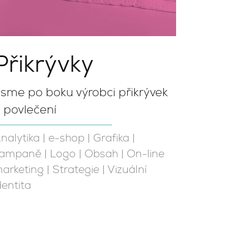
Přikrývky
sme po boku výrobci přikrývek
 povlečení
nalytika
|
e-shop
|
Grafika
|
ampaně
|
Logo
|
Obsah
|
On-line
arketing
|
Strategie
|
Vizuální
dentita