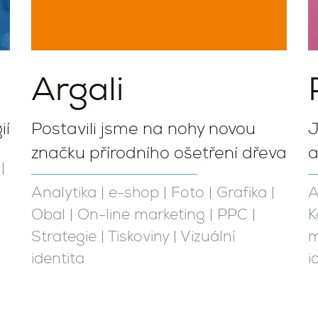
Argali
ií
Postavili jsme na nohy novou
J
značku přírodního ošetření dřeva
a
|
Analytika
|
e-shop
|
Foto
|
Grafika
|
A
Obal
|
On-line marketing
|
PPC
|
K
Strategie
|
Tiskoviny
|
Vizuální
m
identita
i