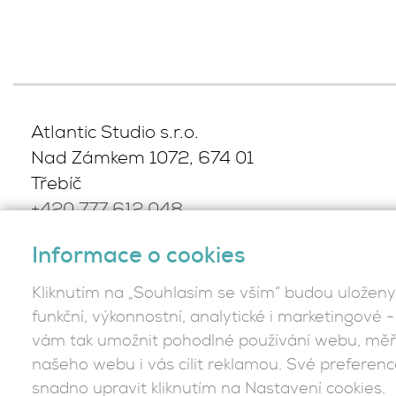
Atlantic Studio s.r.o.
Nad Zámkem 1072, 674 01
Třebíč
+420 777 612 048
,
info@atlantic.cz
Informace o cookies
Kliknutím na „Souhlasím se vším“ budou uloženy
Podmínky ochrany osobních
funkční, výkonnostní, analytické i marketingové
údajů
vám tak umožnit pohodlné používání webu, měři
našeho webu i vás cílit reklamou. Své preferen
snadno upravit kliknutím na Nastavení cookies.