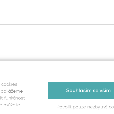
Reference
Co děláme
Kdo jsm
Kontakt
 cookies
Souhlasím se vším
 - dokážeme
t funkčnost
ce můžete
Povolit pouze nezbytné co