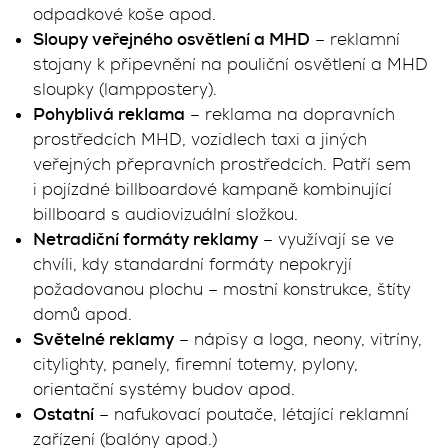
odpadkové koše apod.
Sloupy veřejného osvětlení a MHD
– reklamní
stojany k připevnění na pouliční osvětlení a MHD
sloupky (lamppostery).
Pohyblivá reklama
– reklama na dopravních
prostředcích MHD, vozidlech taxi a jiných
veřejných přepravních prostředcích. Patří sem
i pojízdné billboardové kampaně kombinující
billboard s audiovizuální složkou.
Netradiční formáty reklamy
– využívají se ve
chvíli, kdy standardní formáty nepokryjí
požadovanou plochu – mostní konstrukce, štíty
domů apod.
Světelné reklamy
– nápisy a loga, neony, vitríny,
citylighty, panely, firemní totemy, pylony,
orientační systémy budov apod.
Ostatní
– nafukovací poutače, létající reklamní
zařízení (balóny apod.)