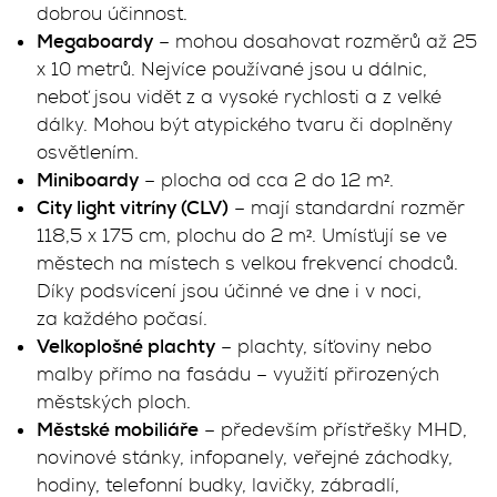
dobrou účinnost.
Megaboardy
– mohou dosahovat rozměrů až 25
x 10 metrů. Nejvíce používané jsou u dálnic,
neboť jsou vidět z a vysoké rychlosti a z velké
dálky. Mohou být atypického tvaru či doplněny
osvětlením.
Miniboardy
– plocha od cca 2 do 12 m².
City light vitríny (CLV)
– mají standardní rozměr
118,5 x 175 cm, plochu do 2 m². Umísťují se ve
městech na místech s velkou frekvencí chodců.
Díky podsvícení jsou účinné ve dne i v noci,
za každého počasí.
Velkoplošné plachty
– plachty, síťoviny nebo
malby přímo na fasádu – využití přirozených
městských ploch.
Městské mobiliáře
– především přístřešky MHD,
novinové stánky, infopanely, veřejné záchodky,
hodiny, telefonní budky, lavičky, zábradlí,