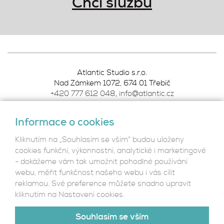
Chci službu
Atlantic Studio s.r.o.
Nad Zámkem 1072, 674 01 Třebíč
+420 777 612 048
,
info@atlantic.cz
Informace o cookies
Podmínky ochrany osobních údajů
Kliknutím na „Souhlasím se vším“ budou uloženy
cookies funkční, výkonnostní, analytické i marketingové
- dokážeme vám tak umožnit pohodlné používání
webu, měřit funkčnost našeho webu i vás cílit
Reference
reklamou. Své preference můžete snadno upravit
Co děláme
kliknutím na Nastavení cookies.
Kdo jsme
Kontakt
Souhlasím se vším